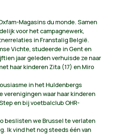
ij Oxfam-Magasins du monde. Samen
delijk voor het campagnewerk,
errelaties in Franstalig België.
mse Vichte, studeerde in Gent en
jftien jaar geleden verhuisde ze naar
et haar kinderen Zita (17) en Miro
housiasme in het Huldenbergs
de verenigingen waar haar kinderen
 Step en bij voetbalclub OHR-
ro beslisten we Brussel te verlaten
g. Ik vind het nog steeds één van