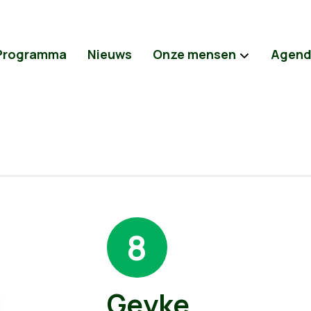
Programma
Nieuws
Onze mensen
Agen
8
Geyke