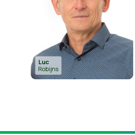
Luc
Robijns