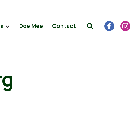
da
Doe Mee
Contact
rg